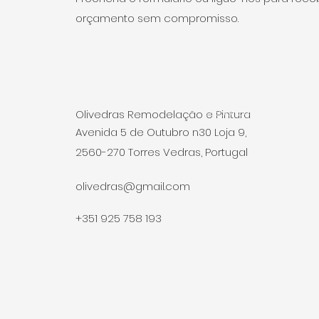
orçamento sem compromisso.
Praceta S.josé - Edifíc
2560-048 A-Dos-Cu
Olivedras Remodelação e Pintura
Avenida 5 de Outubro n30 Loja 9,
2560-270 Torres
Vedras, Portugal
olivedras@gmail.com
telmo@olivedras.co
+351 925 758 193
+351
933 357 888