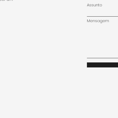
Assunto
Mensagem
io Galera, Edif, R/C X , Sobreiro Curvo
nhados
m